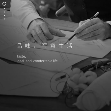
品读
鉴赏
服务
相约
体验
COPYRIGHT © 2019 佛山市亚吉家居实业有限公司
By
yinxiang
粤ICP备15012367号