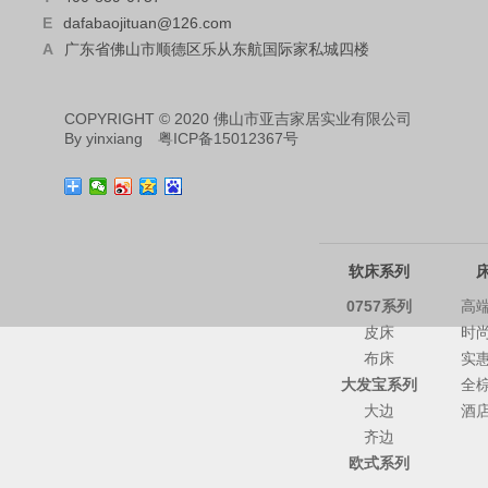
E
dafabaojituan@126.com
A
广东省佛山市顺德区乐从东航国际家私城四楼
COPYRIGHT © 2020 佛山市亚吉家居实业有限公司
By
yinxiang
粤ICP备15012367号
软床系列
0757系列
高
皮床
时
布床
实
大发宝系列
全
大边
酒
齐边
欧式系列