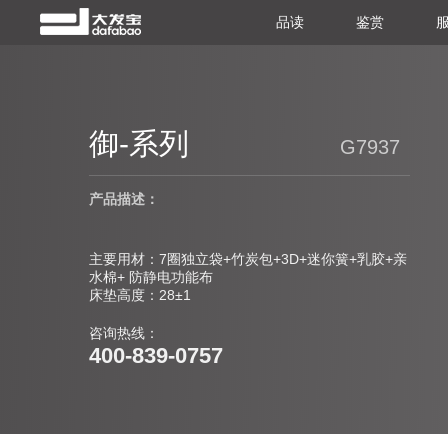
品读
鉴赏
御-系列
G7937
产品描述：
主要用材：7圈独立袋+竹炭包+3D+迷你簧+乳胶+亲
水棉+ 防静电功能布
床垫高度：28±1
咨询热线：
400-839-0757