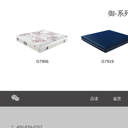
御-系
G7906
G7919
品读
鉴赏
T
400-839-0757